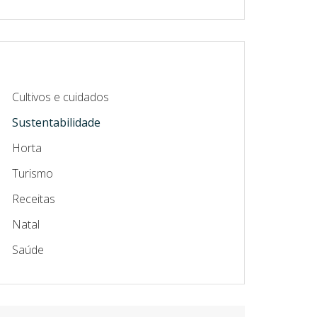
BILIDADE
Cultivos e cuidados
Sustentabilidade
AR?
Horta
Turismo
Receitas
Natal
S
Saúde