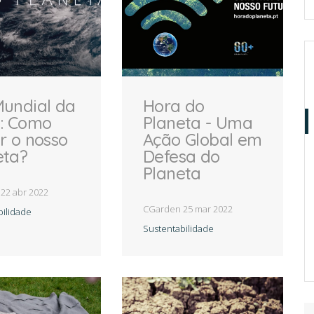
CTURA E SUSTENTA
Mundial da
Hora do
a: Como
Planeta - Uma
QUE POSSO CULTIV
r o nosso
Ação Global em
eta?
Defesa do
Planeta
n
22 abr 2022
CGarden
25 mar 2022
bilidade
DICAS E SEGREDO
Sustentabilidade