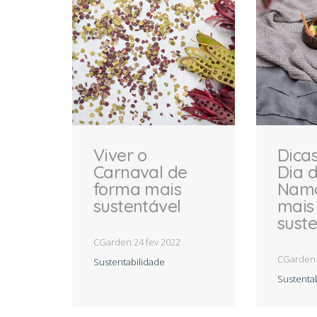
Viver o
Dica
Carnaval de
Dia 
forma mais
Nam
sustentável
mais
sust
CGarden
24 fev 2022
R
CGarde
Sustentabilidade
Sustenta