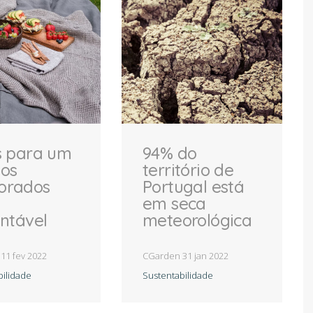
BLOG
PRESS
s para um
94% do
dos
território de
orados
Portugal está
em seca
entável
meteorológica
EGISTO CGARD
n
11 fev 2022
CGarden
31 jan 2022
bilidade
Sustentabilidade