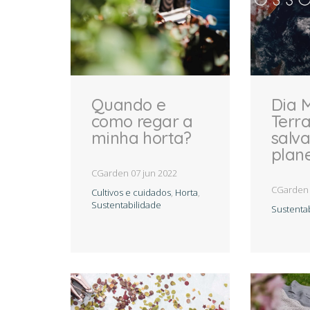
ARQUITE
Quando e
Dia 
como regar a
Terr
O 
minha horta?
salva
plan
CGarden
07 jun 2022
CGarde
Cultivos e cuidados
,
Horta
,
Sustentabilidade
Sustenta