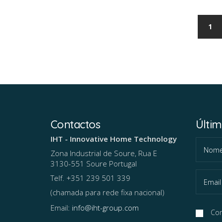
(c
1
Contactos
Últi
IHT - Innovative Home Technology
Zona Industrial de Soure, Rua E
3130-551 Soure Portugal
Telf. +351 239 501 339
(chamada para rede fixa nacional)
Email:
info@iht-group.com
Con