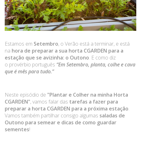
DICAS E SEGREDOS
Estamos em
Setembro
, o Verão está a terminar, e está
na
hora de preparar a sua horta CGARDEN para a
BLOG
estação que se avizinha: o Outono
. E como diz
o provérbio português
“Em Setembro, planta, colhe e cava
que é mês para tudo.”
PRESS
Neste episódio de
"Plantar e Colher na minha Horta
CGARDEN"
, vamos falar das
tarefas a fazer para
preparar a horta CGARDEN
para a próxima estação
.
Vamos também partilhar consigo algumas
saladas de
REGISTO CGARDEN
Outono para semear e dicas de como guardar
sementes
!