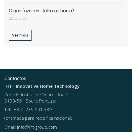
O que fazer em Julho na horta?
22 jul 2022
Ver mais
Contactos
IHT - Innovative Home Technology
Zona Industrial de Soure, Rua E
3130-551 Soure Portugal
Telf. +351 239 501 339
(chamada para rede fixa nacional)
Email:
info@iht-group.com