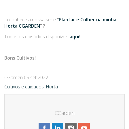
Já conhece a nossa serie
“
Plantar e Colher na minha
Horta CGARDEN
” ?
Todos os episódios disponíveis
aqui
!
Bons Cultivos!
CGarden
05 set 2022
Cultivos e cuidados
,
Horta
CGarden