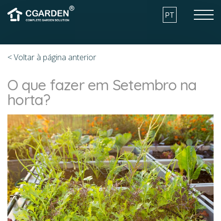
Skip to the content
PT
< Voltar à página anterior
COMO FUNCIONA
O que fazer em Setembro na
horta?
VANTAGENS
MODELOS
ARQUITECTURA E SUSTENTABILIDADE
O QUE POSSO CULTIVAR?