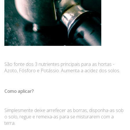
São fonte dos 3 nutrientes principais para as hortas -
Azoto, Fósforo e Potássio. Aumenta a acidez dos solos.
Como aplicar?
Simplesmente deixe arrefecer as borras, disponha-as sob
o solo, regue e remexa-as para se misturarem com a
terra.