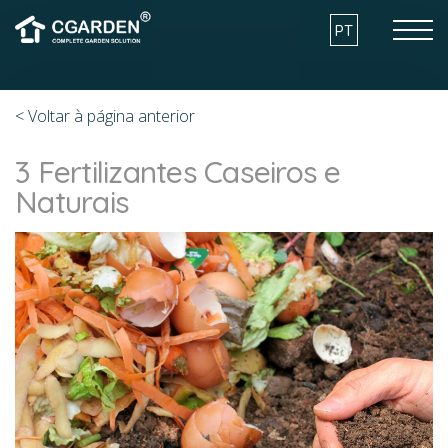
Skip to the content
PT
< Voltar à página anterior
COMO FUNCIONA
3 Fertilizantes Caseiros e
Naturais
VANTAGENS
MODELOS
ARQUITECTURA E SUSTENTABILIDADE
O QUE POSSO CULTIVAR?