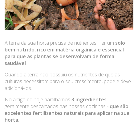
DICAS E SEGREDOS
A terra da sua horta precisa de nutrientes. Ter um
solo
bem nutrido, rico em matéria orgânica é essencial
BLOG
para que as plantas se desenvolvam de forma
saudável
.
Quando a terra não possuiu os nutrientes de que as
culturas necessitam para o seu crescimento, pode e deve
PRESS
adicioná-los.
No artigo de hoje partilhamos
3 ingredientes
-
geralmente descartados nas nossas cozinhas -
que são
excelentes fertilizantes naturais para aplicar na sua
REGISTO CGARDEN
horta.