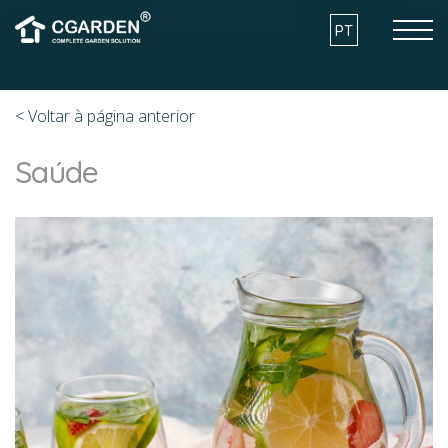
Skip to the content
PT
< Voltar à página anterior
COMO FUNCIONA
Saúde
VANTAGENS
MODELOS
ARQUITECTURA E SUSTENTABILIDADE
O QUE POSSO CULTIVAR?