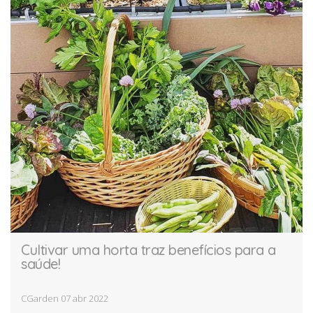
A IHT
CARREIRAS
Cultivar uma horta traz benefícios para a
saúde!
CGarden
07 abr 2022