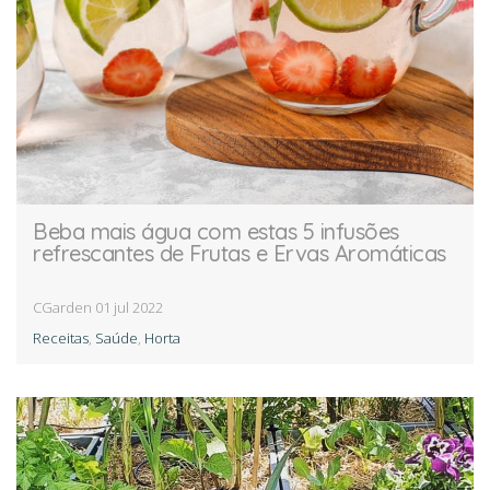
DICAS E SEGREDOS
BLOG
Beba mais água com estas 5 infusões
refrescantes de Frutas e Ervas Aromáticas
PRESS
CGarden
01 jul 2022
Receitas
,
Saúde
,
Horta
REGISTO CGARDEN