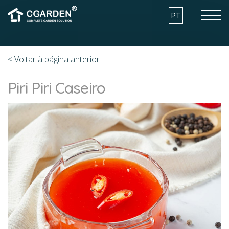
Skip to the content
PT
< Voltar à página anterior
COMO FUNCIONA
Piri Piri Caseiro
VANTAGENS
MODELOS
ARQUITECTURA E SUSTENTABILIDADE
O QUE POSSO CULTIVAR?